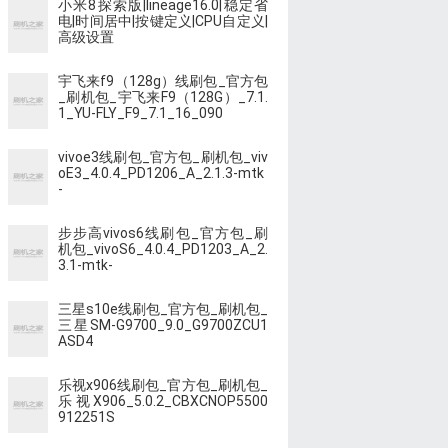
小米8探索版|lineage16.0|稳定省
电|时间居中|按键定义|CPU自定义|
高级设置
宇飞来f9（128g）线刷包_官方包
_刷机包_宇飞来F9（128G）_7.1.
1_YU-FLY_F9_7.1_16_090
vivoe3线刷包_官方包_刷机包_viv
oE3_4.0.4_PD1206_A_2.1.3-mtk
-
步步高vivos6线刷包_官方包_刷
机包_vivoS6_4.0.4_PD1203_A_2.
3.1-mtk-
三星s10e线刷包_官方包_刷机包_
三星SM-G9700_9.0_G9700ZCU1
ASD4
乐视x906线刷包_官方包_刷机包_
乐视X906_5.0.2_CBXCNOP5500
912251S